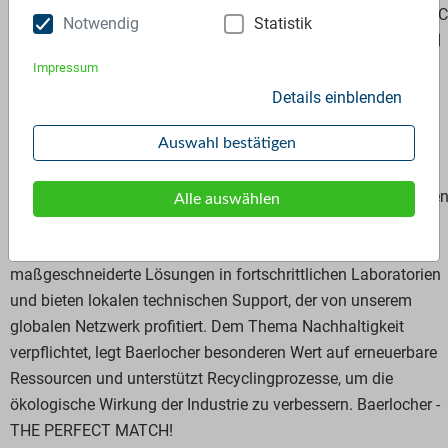
Nachhaltigkeit. Unsere zwei Hauptgeschäftsbereiche sind PVC
Notwendig
Statistik
das Anwendungen für Polyvinylchlorid-Polymere bedient, und
SPA, das spezielle Additive für verschiedene Polymer- und
Impressum
Nicht-Polymerindustrien bereitstellt. Wir bieten weltweit
Details einblenden
qualitativ hochwertige und zuverlässige Lösungen und
Dienstleistungen an.
Auswahl bestätigen
Unser Portfolio umfasst oleochemische Produkte, Metallseife
Alle auswählen
und komplexe Additivsysteme, die die Verarbeitung und
Leistung von Produkten verbessern. Wir entwickeln
maßgeschneiderte Lösungen in fortschrittlichen Laboratorien
und bieten lokalen technischen Support, der von unserem
globalen Netzwerk profitiert. Dem Thema Nachhaltigkeit
verpflichtet, legt Baerlocher besonderen Wert auf erneuerbare
Ressourcen und unterstützt Recyclingprozesse, um die
ökologische Wirkung der Industrie zu verbessern. Baerlocher -
THE PERFECT MATCH!