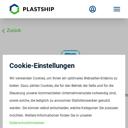
Zurück
Cookie-Einstellungen
Additive Partner
Baerlocher GmbH
Wir verwenden Cookies, um Ihnen ein optimales Webseiten-Erlebnis zu
bieten. Dazu zählen Cookies, die für den Betrieb der Seite und für die
Steuerung unserer kommerziellen Unternehmensziele notwendig sind,
Die Baerlocher Gruppe, mit über 200 Jahren Geschichte, ist ein
sowie solche, die lediglich zu anonymen Statistikzwecken genutzt
führender globaler Anbieter von Kunststoffadditiven. Als
werden. Sie können selbst entscheiden, welche Kategorien Sie zulassen
familiengeführtes Unternehmen mit einer langfristigen Vision
möchten. Weitere Informationen finden Sie in unseren
legen wir großen Wert auf Nachhaltigkeit und die
Datenschutzhinweisen
.
Kreislaufwirtschaft und gestalten die Industrie in Richtung