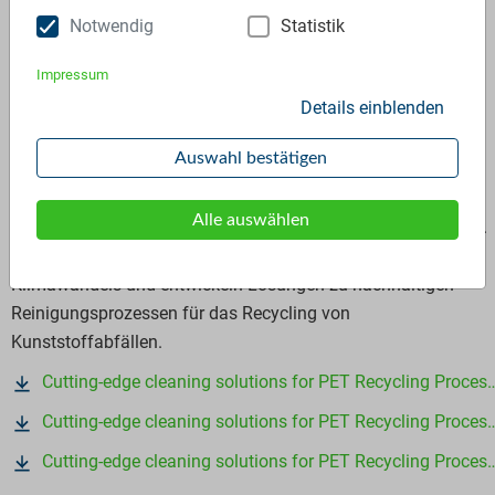
Notwendig
Statistik
Additive Partner
Chemetall GmbH
Impressum
Details einblenden
Die globale Geschäftseinheit Oberflächentechnik des BASF-
Unternehmensbereichs Coatings, die unter der Marke
Auswahl bestätigen
Chemetall agiert, ist ein global führender Lieferant für
innovative Oberflächenbehandlungstechnologien mit über 40
Alle auswählen
Tochtergesellschaften und 21 Produktionsstandorte weltweit.
Wir bei Chemetall stellen uns den Zukunftsaufgaben des
Klimawandels und entwickeln Lösungen zu nachhaltigen
Reinigungsprozessen für das Recycling von
Kunststoffabfällen.
Cutting-edge cleaning solutions for PET Recycling Processes DE
Cutting-edge cleaning solutions for PET Recycling Processes APAC
Cutting-edge cleaning solutions for PET Recycling Processes EN