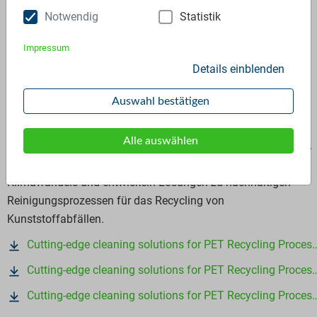
Notwendig
Statistik
Additive Partner
Chemetall GmbH
Impressum
Details einblenden
Die globale Geschäftseinheit Oberflächentechnik des BASF-
Unternehmensbereichs Coatings, die unter der Marke
Auswahl bestätigen
Chemetall agiert, ist ein global führender Lieferant für
innovative Oberflächenbehandlungstechnologien mit über 40
Alle auswählen
Tochtergesellschaften und 21 Produktionsstandorte weltweit.
Wir bei Chemetall stellen uns den Zukunftsaufgaben des
Klimawandels und entwickeln Lösungen zu nachhaltigen
Reinigungsprozessen für das Recycling von
Kunststoffabfällen.
Cutting-edge cleaning solutions for PET Recycling Processes DE
Cutting-edge cleaning solutions for PET Recycling Processes APAC
Cutting-edge cleaning solutions for PET Recycling Processes EN