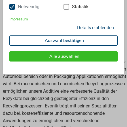
Notwendig
Statistik
Additive Partner
Evonik Operations GmbH /
Impressum
Specialty Additives
Details einblenden
Evonik stellt als Spezialchemieunternehmen Produkte und
Auswahl bestätigen
Lösungen für verschiedenste, ressourceneffiziente und
nachhaltige Anwendungen bereit. Bei der Herstellung von
Alle auswählen
Kunststoffen steigern unsere Additive die Ressourceneffizienz
und die Materialeigenschaften, wodurch deren Anwendung im
Automobilbereich oder in Packaging Applikationen ermöglicht
wird. Bei mechanischen und chemischen Recyclingprozessen
ermöglichen unsere Additive eine verbesserte Qualität der
Rezyklate bei gleichzeitig gesteigerter Effizienz in den
Recyclingprozessen. Evonik trägt mit seinen Spezialitäten
dazu bei, kosteneffiziente und resourcenschonende
Anwendungen zu ermöglichen und verschiedene