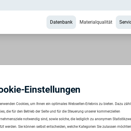
Datenbank
Materialqualität
Servi
Additive Partner
Evonik Operations GmbH /
Specialty Additives
ookie-Einstellungen
vonik stellt als Spezialchemieunternehmen Produkte und
verwenden Cookies, um Ihnen ein optimales Webseiten-Erlebnis zu bieten. Dazu zäh
ösungen für verschiedenste, ressourceneffiziente und nachhalti
es, die für den Betrieb der Seite und für die Steuerung unserer kommerziellen
nwendungen bereit. Bei der Herstellung von Kunststoffen steige
rnehmensziele notwendig sind, sowie solche, die lediglich zu anonymen Statistikzw
nsere Additive die Ressourceneffizienz und die
tzt werden. Sie können selbst entscheiden, welche Kategorien Sie zulassen möchten