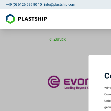
+49 (0) 6126 589 80 10
|
info@plastship.com
Zurück
C
E
Wir 
L
Cooki
A
Unte
u
genu