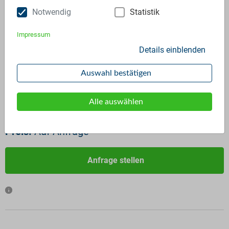
Notwendig
Statistik
Impressum
Details einblenden
LDPE in natur braun
ID:
1955
Auswahl bestätigen
Verfügbar ab:
Sofort
Frequenz:
Auf Anfrage
Alle auswählen
Menge:
Auf Anfrage
Preis:
Auf Anfrage
Anfrage stellen