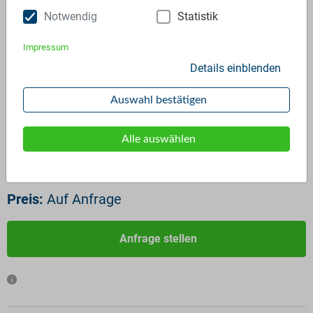
Notwendig
Statistik
Impressum
Details einblenden
PP Regranulat hell orange
ID:
1975
Auswahl bestätigen
Verfügbar ab:
Sofort
Frequenz:
Auf Anfrage
Alle auswählen
Menge:
Auf Anfrage
Standardverpackung/Bereitstellungsart:
Big Bags
Preis:
Auf Anfrage
Anfrage stellen