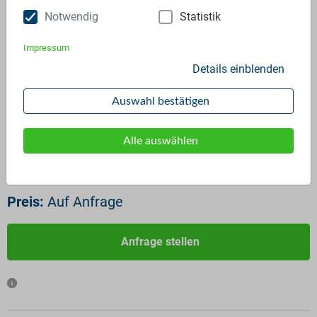
Notwendig
Statistik
Impressum
Details einblenden
LDPE Film black
ID:
2118
Auswahl bestätigen
Verfügbar ab:
Sofort
Frequenz:
Auf Anfrage
Alle auswählen
Menge:
Auf Anfrage
Standardverpackung/Bereitstellungsart:
Big Bags
Preis:
Auf Anfrage
Anfrage stellen