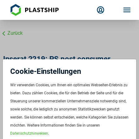
Zurück
Inserat 2219: PS post consumer
schwarz
Cookie-Einstellungen
ID:
2219
Wir verwenden Cookies, um Ihnen ein optimales Webseiten-Erlebnis zu
Verfügbar ab:
bieten. Dazu zählen Cookies, die für den Betrieb der Seite und für die
Sofort
Steuerung unserer kommerziellen Unternehmensziele notwendig sind,
Frequenz:
Auf Anfrage
sowie solche, die lediglich zu anonymen Statistikzwecken genutzt
Menge:
Auf Anfrage
werden. Sie können selbst entscheiden, welche Kategorien Sie zulassen
Standardverpackung/Bereitstellungsart:
Big Bags
möchten. Weitere Informationen finden Sie in unseren
Preis:
Auf Anfrage
Datenschutzhinweisen
.