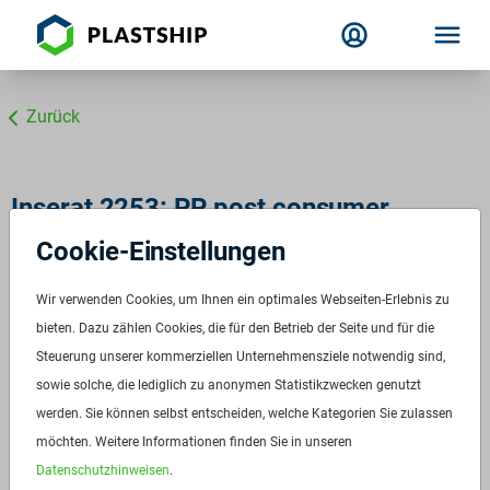
Zurück
Inserat 2253: PP post consumer
schwarz grau braun rot
Cookie-Einstellungen
PP Regranulat post consumer
Wir verwenden Cookies, um Ihnen ein optimales Webseiten-Erlebnis zu
ID:
2253
bieten. Dazu zählen Cookies, die für den Betrieb der Seite und für die
Verfügbar ab:
Sofort
Steuerung unserer kommerziellen Unternehmensziele notwendig sind,
sowie solche, die lediglich zu anonymen Statistikzwecken genutzt
Frequenz:
Auf Anfrage
werden. Sie können selbst entscheiden, welche Kategorien Sie zulassen
Menge:
Auf Anfrage
möchten. Weitere Informationen finden Sie in unseren
Preis:
Auf Anfrage
Datenschutzhinweisen
.