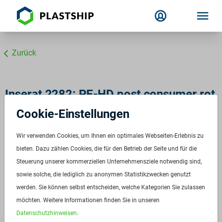
Zurück
Inserat 2282: PE-HD post consumer rot
Cookie-Einstellungen
ETERLENE
ID:
2282
Wir verwenden Cookies, um Ihnen ein optimales Webseiten-Erlebnis zu
Verfügbar ab:
Sofort
bieten. Dazu zählen Cookies, die für den Betrieb der Seite und für die
Frequenz:
Auf Anfrage
Steuerung unserer kommerziellen Unternehmensziele notwendig sind,
sowie solche, die lediglich zu anonymen Statistikzwecken genutzt
Menge:
1 t
werden. Sie können selbst entscheiden, welche Kategorien Sie zulassen
Standardverpackung/Bereitstellungsart:
25kg-Säcke
möchten. Weitere Informationen finden Sie in unseren
Preis:
948,00 €/T
Datenschutzhinweisen
.