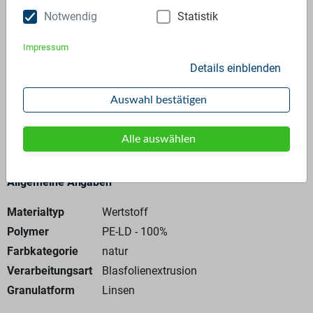
Preis:
1.135,00 €/T
Notwendig
Statistik
Anfrage stellen
Impressum
Details einblenden
Auswahl bestätigen
Kreislauffähig
Alle auswählen
Allgemeine Angaben
Materialtyp
Wertstoff
Polymer
PE-LD - 100%
Farbkategorie
natur
Verarbeitungsart
Blasfolienextrusion
Granulatform
Linsen