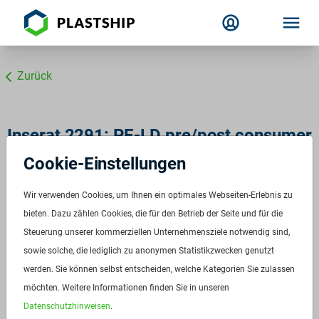
Zurück
Inserat 2291: PE-LD pre/post consumer
natur
Cookie-Einstellungen
ETERLENE
Wir verwenden Cookies, um Ihnen ein optimales Webseiten-Erlebnis zu
ID:
2291
bieten. Dazu zählen Cookies, die für den Betrieb der Seite und für die
Verfügbar ab:
Sofort
Steuerung unserer kommerziellen Unternehmensziele notwendig sind,
sowie solche, die lediglich zu anonymen Statistikzwecken genutzt
Frequenz:
Auf Anfrage
werden. Sie können selbst entscheiden, welche Kategorien Sie zulassen
Menge:
1 t
möchten. Weitere Informationen finden Sie in unseren
Standardverpackung/Bereitstellungsart:
25kg-Säcke
Datenschutzhinweisen
.