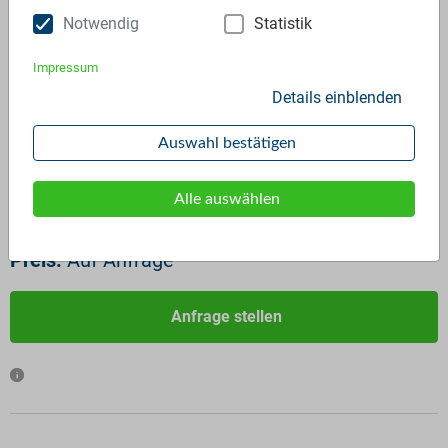
Notwendig
Statistik
Impressum
Details einblenden
ID:
2296
Verfügbar ab:
Sofort
Auswahl bestätigen
Frequenz:
Auf Anfrage
Menge:
Auf Anfrage
Alle auswählen
Standardverpackung/Bereitstellungsart:
Big Bags
Preis:
Auf Anfrage
Anfrage stellen