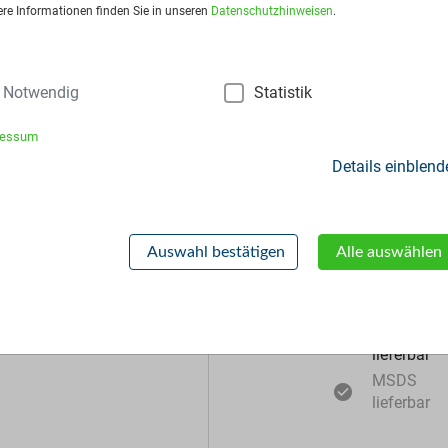
sart:
Big Bags
ere Informationen finden Sie in unseren
Datenschutzhinweisen
.
Notwendig
Statistik
ressum
Details einblend
Zusätzliche Inf
Auswahl bestätigen
Alle auswählen
Muster
lieferbar
MSDS
lieferbar