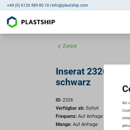
+49 (0) 6126 589 80 10
|
info@plastship.com
Zurück
Inserat 2326: PE
schwarz
C
ID:
2326
Wir 
Verfügbar ab:
Sofort
Cooki
Frequenz:
Auf Anfrage
Unte
Menge:
Auf Anfrage
genu