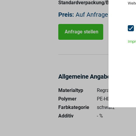
Standardverpackung/Bereitstellung
Weit
Preis:
Auf Anfrage
Anfrage stellen
Imp
Allgemeine Angaben
Materialtyp
Regranulat
Polymer
PE-HD - 100%
Farbkategorie
schwarz
Additiv
-
%