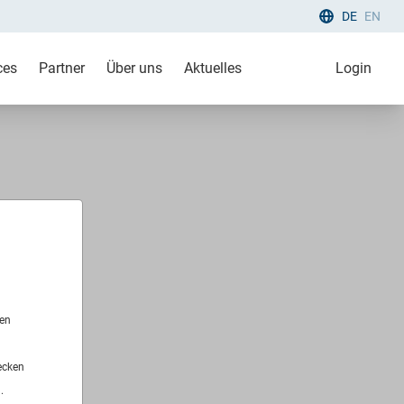
DE
EN
ces
Partner
Über uns
Aktuelles
Login
len
ecken
.