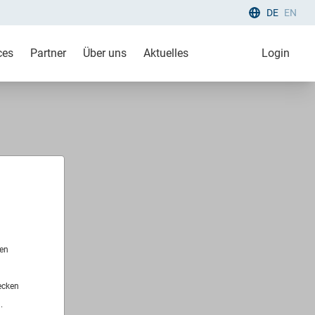
DE
EN
ces
Partner
Über uns
Aktuelles
Login
len
ecken
.