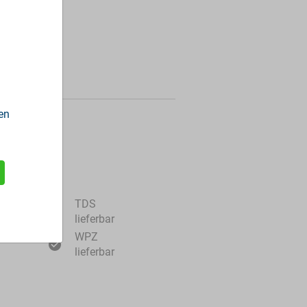
en
ormationen
TDS
lieferbar
WPZ
lieferbar