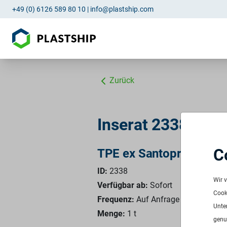
+49 (0) 6126 589 80 10
|
info@plastship.com
Zurück
Inserat 2338: TPE
C
TPE ex Santoprene 829
ID:
2338
Wir 
Verfügbar ab:
Sofort
Cooki
Frequenz:
Auf Anfrage
Unte
Menge:
1 t
genu