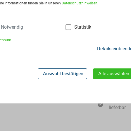
ere Informationen finden Sie in unseren
Datenschutzhinweisen
.
Notwendig
Statistik
ressum
Details einblend
Zusätzliche Inf
Auswahl bestätigen
Alle auswählen
Muster
lieferbar
MSDS
lieferbar