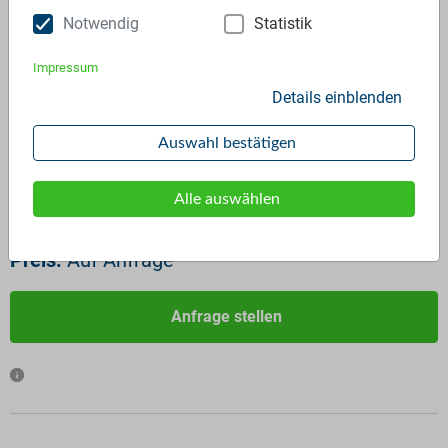
Notwendig
Statistik
Impressum
Details einblenden
ID:
2401
Verfügbar ab:
Sofort
Auswahl bestätigen
Frequenz:
Auf Anfrage
Menge:
Auf Anfrage
Alle auswählen
Standardverpackung/Bereitstellungsart:
Sonstige
Preis:
Auf Anfrage
Anfrage stellen