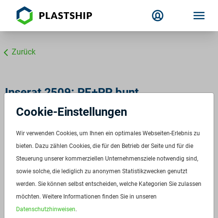
Zurück
Inserat 2509: PE+PP bunt
Cookie-Einstellungen
PO Mahlgut ex Batchbrocken
ID:
2509
Wir verwenden Cookies, um Ihnen ein optimales Webseiten-Erlebnis zu
Verfügbar ab:
Sofort
bieten. Dazu zählen Cookies, die für den Betrieb der Seite und für die
Frequenz:
Auf Anfrage
Steuerung unserer kommerziellen Unternehmensziele notwendig sind,
sowie solche, die lediglich zu anonymen Statistikzwecken genutzt
Menge:
14 t
werden. Sie können selbst entscheiden, welche Kategorien Sie zulassen
Preis:
Auf Anfrage
möchten. Weitere Informationen finden Sie in unseren
Datenschutzhinweisen
.