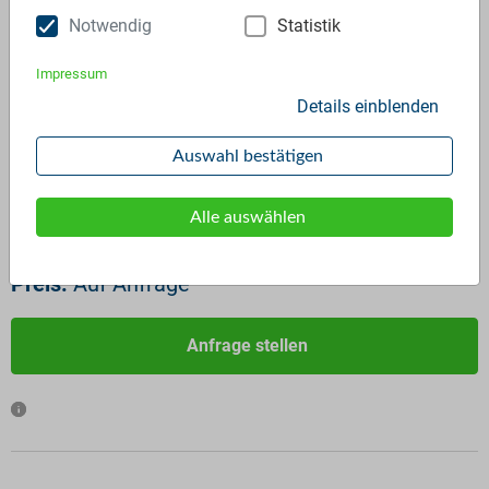
Notwendig
Statistik
Impressum
Details einblenden
ID:
2552
Verfügbar ab:
Sofort
Auswahl bestätigen
Frequenz:
Auf Anfrage
Menge:
Auf Anfrage
Alle auswählen
Standardverpackung/Bereitstellungsart:
Big Bags
Preis:
Auf Anfrage
Anfrage stellen