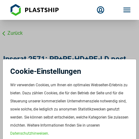
Zurück
Inserat 2571: PP+PE-HD+PE-LD post
consumer bunt
Cookie-Einstellungen
PP Ballenware post consumer
Wir verwenden Cookies, um Ihnen ein optimales Webseiten-Erlebnis zu
ID:
2571
bieten. Dazu zählen Cookies, die für den Betrieb der Seite und für die
Verfügbar ab:
Sofort
Steuerung unserer kommerziellen Unternehmensziele notwendig sind,
sowie solche, die lediglich zu anonymen Statistikzwecken genutzt
Frequenz:
Auf Anfrage
werden. Sie können selbst entscheiden, welche Kategorien Sie zulassen
Menge:
Auf Anfrage
möchten. Weitere Informationen finden Sie in unseren
Preis:
Auf Anfrage
Datenschutzhinweisen
.