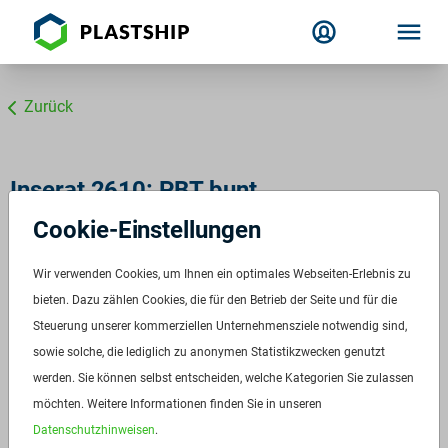
Zurück
Inserat 2610: PBT bunt
Cookie-Einstellungen
Duranex AC201
ID:
2610
Wir verwenden Cookies, um Ihnen ein optimales Webseiten-Erlebnis zu
Verfügbar ab:
Sofort
bieten. Dazu zählen Cookies, die für den Betrieb der Seite und für die
Frequenz:
spot
Steuerung unserer kommerziellen Unternehmensziele notwendig sind,
sowie solche, die lediglich zu anonymen Statistikzwecken genutzt
Menge:
6 t
werden. Sie können selbst entscheiden, welche Kategorien Sie zulassen
Standardverpackung/Bereitstellungsart:
Oktabins
möchten. Weitere Informationen finden Sie in unseren
Preis:
Auf Anfrage
Datenschutzhinweisen
.