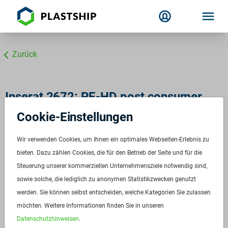
Zurück
Inserat 2672: PE-HD post consumer
bunt
Cookie-Einstellungen
ID:
2672
Wir verwenden Cookies, um Ihnen ein optimales Webseiten-Erlebnis zu
Verfügbar ab:
bieten. Dazu zählen Cookies, die für den Betrieb der Seite und für die
Sofort
Steuerung unserer kommerziellen Unternehmensziele notwendig sind,
Frequenz:
Auf Anfrage
sowie solche, die lediglich zu anonymen Statistikzwecken genutzt
Menge:
Auf Anfrage
werden. Sie können selbst entscheiden, welche Kategorien Sie zulassen
Standardverpackung/Bereitstellungsart:
Big Bags
möchten. Weitere Informationen finden Sie in unseren
Preis:
Auf Anfrage
Datenschutzhinweisen
.