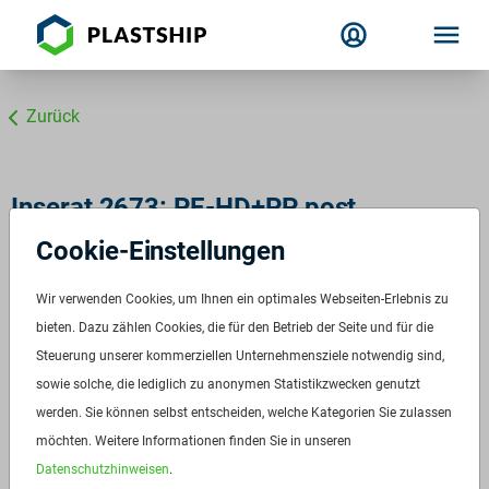
Zurück
Inserat 2673: PE-HD+PP post
consumer schwarz
Cookie-Einstellungen
ID:
2673
Wir verwenden Cookies, um Ihnen ein optimales Webseiten-Erlebnis zu
Verfügbar ab:
bieten. Dazu zählen Cookies, die für den Betrieb der Seite und für die
Sofort
Steuerung unserer kommerziellen Unternehmensziele notwendig sind,
Frequenz:
Auf Anfrage
sowie solche, die lediglich zu anonymen Statistikzwecken genutzt
Menge:
Auf Anfrage
werden. Sie können selbst entscheiden, welche Kategorien Sie zulassen
Standardverpackung/Bereitstellungsart:
Big Bags
möchten. Weitere Informationen finden Sie in unseren
Preis:
Auf Anfrage
Datenschutzhinweisen
.