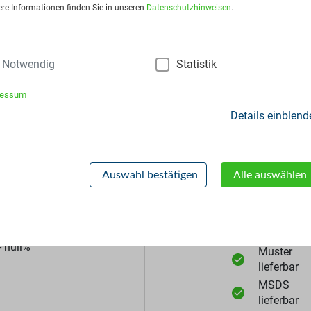
ere Informationen finden Sie in unseren
Datenschutzhinweisen
.
sart:
Big Bags
Notwendig
Statistik
ressum
Details einblend
Auswahl bestätigen
Alle auswählen
Zusätzliche Inf
 null%
Muster
lieferbar
MSDS
lieferbar