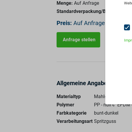
Menge:
Auf Anfrage
Weit
Standardverpackung/Bereitstellung
Preis:
Auf Anfrage
Anfrage stellen
Imp
Allgemeine Angaben
Materialtyp
Mahlgut
Polymer
PP - null%
EPDM -
Farbkategorie
bunt-dunkel
Verarbeitungsart
Spritzguss