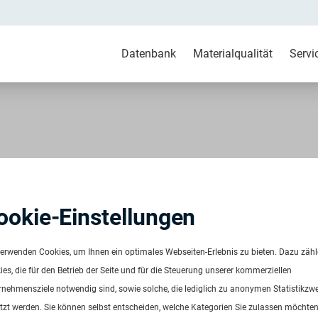
Datenbank
Materialqualität
Servi
P+EPDM pre consumer
ookie-Einstellungen
toßfänger
verwenden Cookies, um Ihnen ein optimales Webseiten-Erlebnis zu bieten. Dazu zäh
es, die für den Betrieb der Seite und für die Steuerung unserer kommerziellen
rnehmensziele notwendig sind, sowie solche, die lediglich zu anonymen Statistikzw
tzt werden. Sie können selbst entscheiden, welche Kategorien Sie zulassen möchten