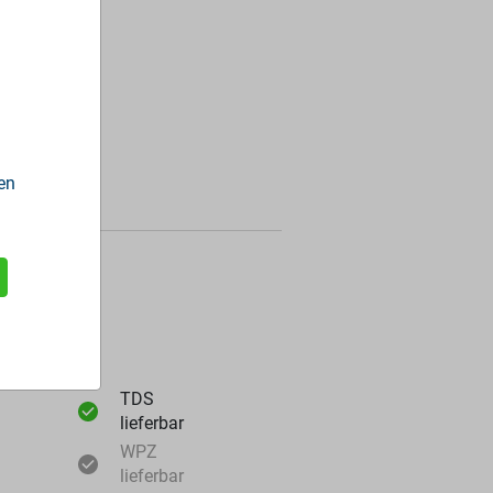
en
ormationen
TDS
lieferbar
WPZ
lieferbar