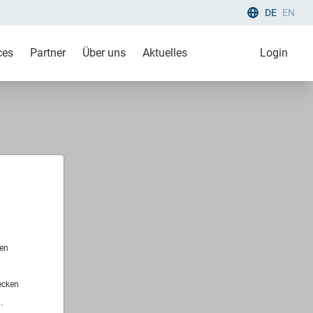
DE
EN
ces
Partner
Über uns
Aktuelles
Login
len
ecken
.