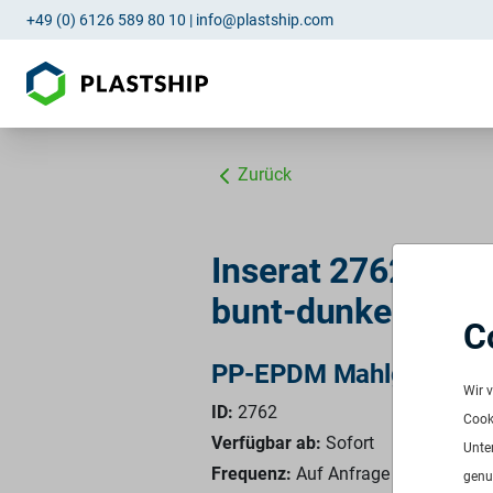
+49 (0) 6126 589 80 10
|
info@plastship.com
Zurück
Inserat 2762: P
bunt-dunkel
C
PP-EPDM Mahlgut ex S
Wir 
ID:
2762
Cooki
Verfügbar ab:
Sofort
Unte
Frequenz:
Auf Anfrage
genu