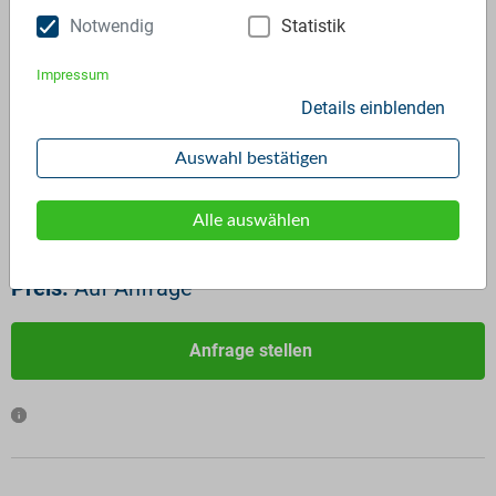
Notwendig
Statistik
Impressum
Details einblenden
ID:
2774
Verfügbar ab:
Sofort
Auswahl bestätigen
Frequenz:
Auf Anfrage
Menge:
Auf Anfrage
Alle auswählen
Standardverpackung/Bereitstellungsart:
Sonstige
Preis:
Auf Anfrage
Anfrage stellen