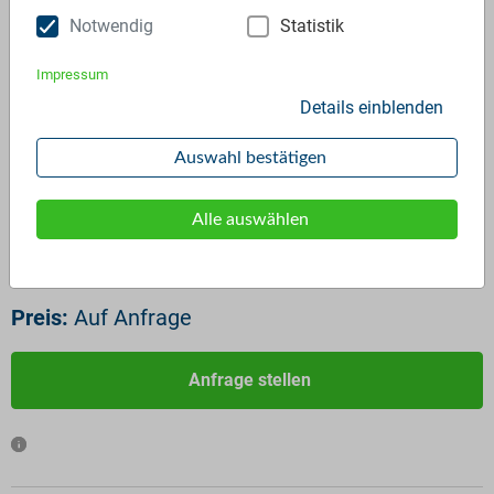
Notwendig
Statistik
Impressum
Details einblenden
ID:
2781
Auswahl bestätigen
Verfügbar ab:
Sofort
Frequenz:
Auf Anfrage
Alle auswählen
Menge:
Auf Anfrage
Standardverpackung/Bereitstellungsart:
Big Bags
Preis:
Auf Anfrage
Anfrage stellen