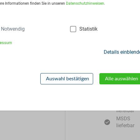
ere Informationen finden Sie in unseren
Datenschutzhinweisen
.
frage stellen
Notwendig
Statistik
ressum
Details einblend
Zusätzliche Inf
Auswahl bestätigen
Alle auswählen
Muster
lieferbar
MSDS
lieferbar