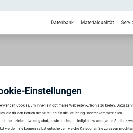
Datenbank
Materialqualität
Servi
bunt
ookie-Einstellungen
790
ügbar ab:
Sofort
verwenden Cookies, um Ihnen ein optimales Webseiten-Erlebnis zu bieten. Dazu zäh
uenz:
Auf Anfrage
es, die für den Betrieb der Seite und für die Steuerung unserer kommerziellen
ge:
Auf Anfrage
rnehmensziele notwendig sind, sowie solche, die lediglich zu anonymen Statistikzw
is:
Auf Anfrage
tzt werden. Sie können selbst entscheiden, welche Kategorien Sie zulassen möchten