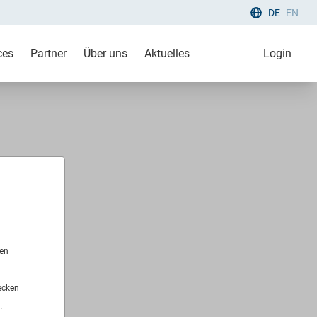
DE
EN
ces
Partner
Über uns
Aktuelles
Login
len
ecken
.