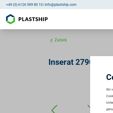
+49 (0) 6126 589 80 10
|
info@plastship.com
Zurück
Inserat 2790: PP 
C
ID:
2
Verf
Wir 
Freq
Cooki
Men
Unte
Pre
genu