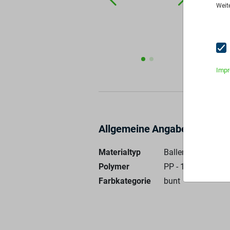
Weit
An
Imp
Allgemeine Angaben
Materialtyp
Ballenware
Polymer
PP - 100%
Farbkategorie
bunt