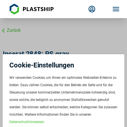
Zurück
Inserat 2848: PS gray
Cookie-Einstellungen
PS gray
ID:
2848
Wir verwenden Cookies, um Ihnen ein optimales Webseiten-Erlebnis zu
Verfügbar ab:
Sofort
bieten. Dazu zählen Cookies, die für den Betrieb der Seite und für die
Frequenz:
Auf Anfrage
Steuerung unserer kommerziellen Unternehmensziele notwendig sind,
sowie solche, die lediglich zu anonymen Statistikzwecken genutzt
Menge:
Auf Anfrage
werden. Sie können selbst entscheiden, welche Kategorien Sie zulassen
Standardverpackung/Bereitstellungsart:
Big Bags
möchten. Weitere Informationen finden Sie in unseren
Preis:
Auf Anfrage
Datenschutzhinweisen
.