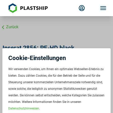
Zurück
Inserat 2856: PE-HD black
Cookie-Einstellungen
HDPE black
ID:
2856
Wir verwenden Cookies, um Ihnen ein optimales Webseiten-Erlebnis zu
Verfügbar ab:
Sofort
bieten. Dazu zählen Cookies, die für den Betrieb der Seite und für die
Frequenz:
Auf Anfrage
Steuerung unserer kommerziellen Unternehmensziele notwendig sind,
sowie solche, die lediglich zu anonymen Statistikzwecken genutzt
Menge:
Auf Anfrage
werden. Sie können selbst entscheiden, welche Kategorien Sie zulassen
Standardverpackung/Bereitstellungsart:
Big Bags
möchten. Weitere Informationen finden Sie in unseren
Preis:
Auf Anfrage
Datenschutzhinweisen
.