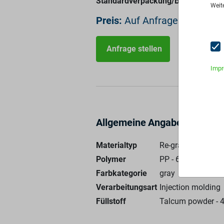
Standardverpackung/Bereitstellung
Weit
Preis:
Auf Anfrage
Anfrage stellen
Imp
Allgemeine Angaben
Materialtyp
Re-granulate
Polymer
PP - 60%
Farbkategorie
gray
Verarbeitungsart
Injection molding
Füllstoff
Talcum powder
-