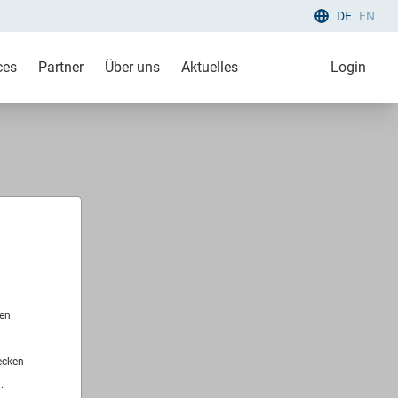
DE
EN
ces
Partner
Über uns
Aktuelles
Login
len
ecken
.