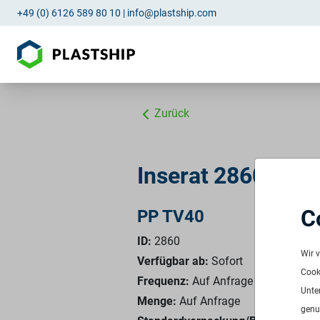
+49 (0) 6126 589 80 10
|
info@plastship.com
Zurück
Inserat 2860: PP
C
PP TV40
ID:
2860
Wir 
Verfügbar ab:
Sofort
Cooki
Frequenz:
Auf Anfrage
Unte
Menge:
Auf Anfrage
genu