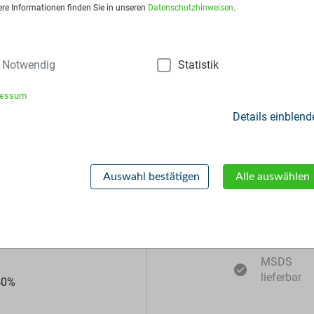
sart:
Big Bags
ere Informationen finden Sie in unseren
Datenschutzhinweisen
.
Notwendig
Statistik
ressum
Details einblend
Zusätzliche Inf
Auswahl bestätigen
Alle auswählen
Muster
lieferbar
MSDS
lieferbar
40
%