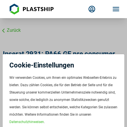
Zurück
Inserat 2931: PA66 GF pre consumer
schwarz
Cookie-Einstellungen
ID:
2931
Wir verwenden Cookies, um Ihnen ein optimales Webseiten-Erlebnis zu
Verfügbar ab:
bieten. Dazu zählen Cookies, die für den Betrieb der Seite und für die
Sofort
Steuerung unserer kommerziellen Unternehmensziele notwendig sind,
Frequenz:
Auf Anfrage
sowie solche, die lediglich zu anonymen Statistikzwecken genutzt
Menge:
12 t
werden. Sie können selbst entscheiden, welche Kategorien Sie zulassen
Standardverpackung/Bereitstellungsart:
Big Bags
möchten. Weitere Informationen finden Sie in unseren
Preis:
Auf Anfrage
Datenschutzhinweisen
.