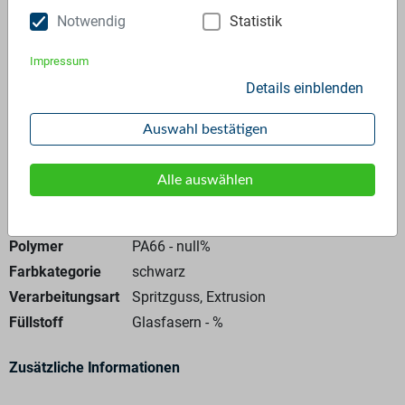
Notwendig
Statistik
Anfrage stellen
Impressum
Details einblenden
Auswahl bestätigen
Alle auswählen
Allgemeine Angaben
Materialtyp
Mahlgut
Polymer
PA66 - null%
Farbkategorie
schwarz
Verarbeitungsart
Spritzguss, Extrusion
Füllstoff
Glasfasern
-
%
Zusätzliche Informationen