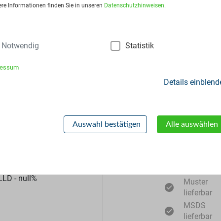
ge:
Auf Anfrage
ere Informationen finden Sie in unseren
Datenschutzhinweisen
.
is:
Auf Anfrage
Notwendig
Statistik
frage stellen
ressum
Details einblend
Auswahl bestätigen
Alle auswählen
Zusätzliche Inf
LLD - null%
Muster
lieferbar
MSDS
lieferbar