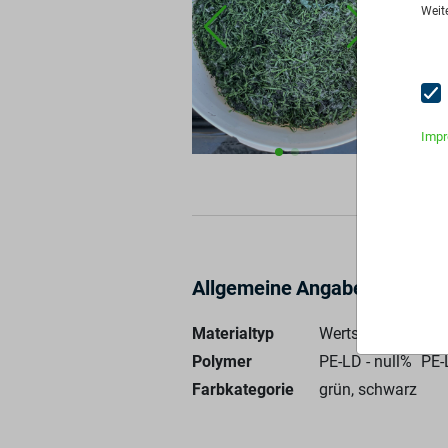
Men
Weit
Pre
An
Imp
Allgemeine Angaben
Materialtyp
Wertstoff
Polymer
PE-LD - null%
PE-
Farbkategorie
grün, schwarz