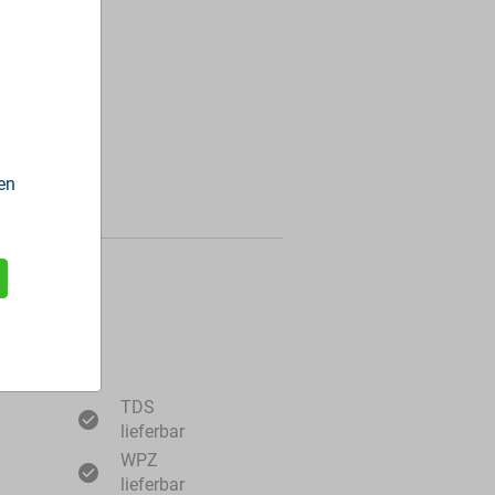
en
ormationen
TDS
lieferbar
WPZ
lieferbar