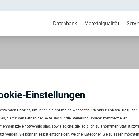
Datenbank
Materialqualität
Servi
-LD+PE-LLD post consumer
ookie-Einstellungen
DPE/LDPE ex Kunstrasen
verwenden Cookies, um Ihnen ein optimales Webseiten-Erlebnis zu bieten. Dazu zäh
958
es, die für den Betrieb der Seite und für die Steuerung unserer kommerziellen
ügbar ab:
Sofort
rnehmensziele notwendig sind, sowie solche, die lediglich zu anonymen Statistikzw
uenz:
Auf Anfrage
tzt werden. Sie können selbst entscheiden, welche Kategorien Sie zulassen möchten