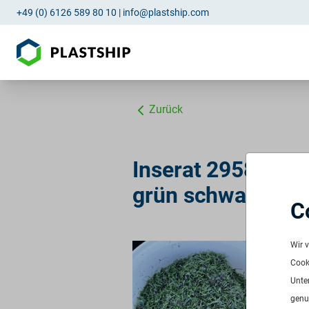
+49 (0) 6126 589 80 10
|
info@plastship.com
Zurück
Inserat 2958: PE
grün schwarz
C
LL
Wir 
ID:
2
Cooki
Verf
Unte
Freq
genu