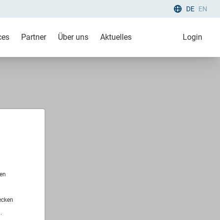
DE
EN
ces
Partner
Über uns
Aktuelles
Login
len
ecken
.