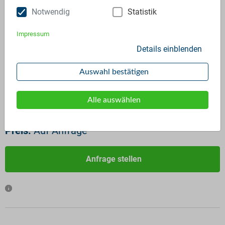
Notwendig
Statistik
Impressum
Details einblenden
ID:
3011
Verfügbar ab:
Sofort
Auswahl bestätigen
Frequenz:
Auf Anfrage
Menge:
Auf Anfrage
Alle auswählen
Standardverpackung/Bereitstellungsart:
Big Bags
Preis:
Auf Anfrage
Anfrage stellen