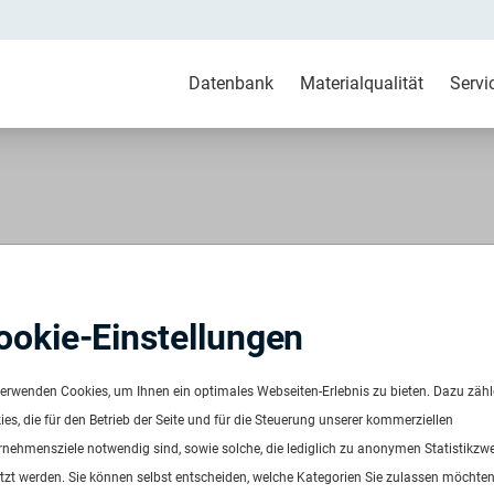
Datenbank
Materialqualität
Servi
bunt
ookie-Einstellungen
026
ügbar ab:
Sofort
verwenden Cookies, um Ihnen ein optimales Webseiten-Erlebnis zu bieten. Dazu zäh
uenz:
Auf Anfrage
es, die für den Betrieb der Seite und für die Steuerung unserer kommerziellen
ge:
Auf Anfrage
rnehmensziele notwendig sind, sowie solche, die lediglich zu anonymen Statistikzw
dardverpackung/Bereitstellungsart:
Big Bags
tzt werden. Sie können selbst entscheiden, welche Kategorien Sie zulassen möchten