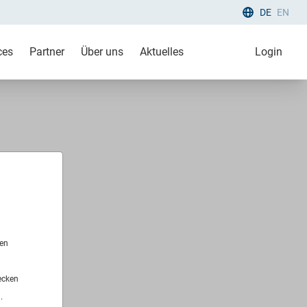
DE
EN
ces
Partner
Über uns
Aktuelles
Login
len
ecken
.