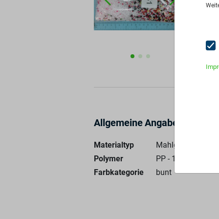
Pre
Weit
An
Imp
Allgemeine Angaben
Materialtyp
Mahlgut
Polymer
PP - 100%
Farbkategorie
bunt