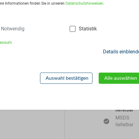
is:
Auf Anfrage
ere Informationen finden Sie in unseren
Datenschutzhinweisen
.
frage stellen
Notwendig
Statistik
ressum
Details einblend
Zusätzliche Inf
Auswahl bestätigen
Alle auswählen
Muster
lieferbar
MSDS
lieferbar