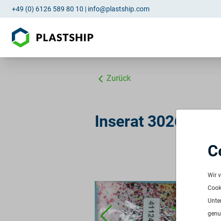
+49 (0) 6126 589 80 10
|
info@plastship.com
Zurück
Inserat 3026: PP 
C
ID:
3
Verf
Wir 
Freq
Cooki
Men
Unte
Stan
genu