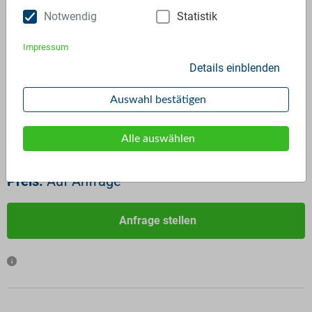
Notwendig
Statistik
Impressum
Details einblenden
ID:
3027
Verfügbar ab:
Sofort
Auswahl bestätigen
Frequenz:
Auf Anfrage
Menge:
Auf Anfrage
Alle auswählen
Standardverpackung/Bereitstellungsart:
Big Bags
Preis:
Auf Anfrage
Anfrage stellen