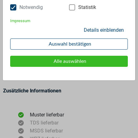
Notwendig
Statistik
Impressum
Details einblenden
Auswahl bestätigen
Allgemeine Angaben
Materialtyp
Wertstoff
Alle auswählen
Polymer
PP - 100%
Farbkategorie
schwarz
Zusätzliche Informationen
Muster lieferbar
TDS lieferbar
MSDS lieferbar