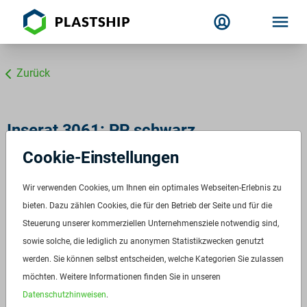
Zurück
Inserat 3061: PP schwarz
Cookie-Einstellungen
ID:
3061
Verfügbar ab:
Sofort
Wir verwenden Cookies, um Ihnen ein optimales Webseiten-Erlebnis zu
Frequenz:
bieten. Dazu zählen Cookies, die für den Betrieb der Seite und für die
Auf Anfrage
Steuerung unserer kommerziellen Unternehmensziele notwendig sind,
Menge:
Auf Anfrage
sowie solche, die lediglich zu anonymen Statistikzwecken genutzt
Preis:
Auf Anfrage
werden. Sie können selbst entscheiden, welche Kategorien Sie zulassen
möchten. Weitere Informationen finden Sie in unseren
Anfrage stellen
Datenschutzhinweisen
.