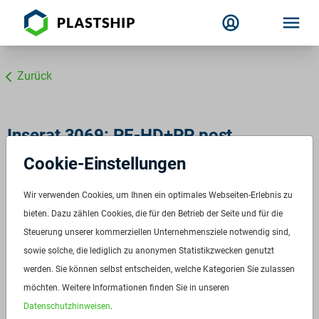
Zurück
Inserat 3069: PE-HD+PP post
consumer grau
Cookie-Einstellungen
HDPO 100
Wir verwenden Cookies, um Ihnen ein optimales Webseiten-Erlebnis zu
ID:
3069
bieten. Dazu zählen Cookies, die für den Betrieb der Seite und für die
Verfügbar ab:
Sofort
Steuerung unserer kommerziellen Unternehmensziele notwendig sind,
sowie solche, die lediglich zu anonymen Statistikzwecken genutzt
Frequenz:
Auf Anfrage
werden. Sie können selbst entscheiden, welche Kategorien Sie zulassen
Menge:
Auf Anfrage
möchten. Weitere Informationen finden Sie in unseren
Preis:
Auf Anfrage
Datenschutzhinweisen
.