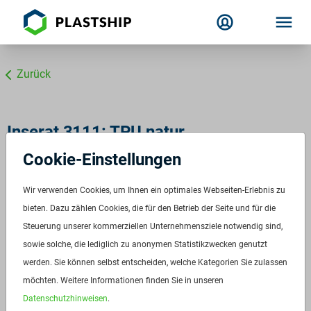
Zurück
Inserat 3111: TPU natur
Cookie-Einstellungen
Elastollan R3000 natur
ID:
3111
Wir verwenden Cookies, um Ihnen ein optimales Webseiten-Erlebnis zu
Verfügbar ab:
Sofort
bieten. Dazu zählen Cookies, die für den Betrieb der Seite und für die
Frequenz:
Auf Anfrage
Steuerung unserer kommerziellen Unternehmensziele notwendig sind,
sowie solche, die lediglich zu anonymen Statistikzwecken genutzt
Menge:
Auf Anfrage
werden. Sie können selbst entscheiden, welche Kategorien Sie zulassen
Standardverpackung/Bereitstellungsart:
Sonstige
möchten. Weitere Informationen finden Sie in unseren
Preis:
Auf Anfrage
Datenschutzhinweisen
.