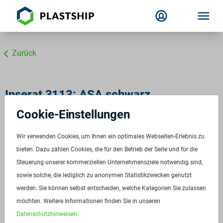
Zurück
Inserat 3113: ASA schwarz
Cookie-Einstellungen
Luran S 757 R BK71200
ID:
3113
Wir verwenden Cookies, um Ihnen ein optimales Webseiten-Erlebnis zu
Verfügbar ab:
Sofort
bieten. Dazu zählen Cookies, die für den Betrieb der Seite und für die
Frequenz:
Auf Anfrage
Steuerung unserer kommerziellen Unternehmensziele notwendig sind,
sowie solche, die lediglich zu anonymen Statistikzwecken genutzt
Menge:
10 t
werden. Sie können selbst entscheiden, welche Kategorien Sie zulassen
Preis:
Auf Anfrage
möchten. Weitere Informationen finden Sie in unseren
Datenschutzhinweisen
.