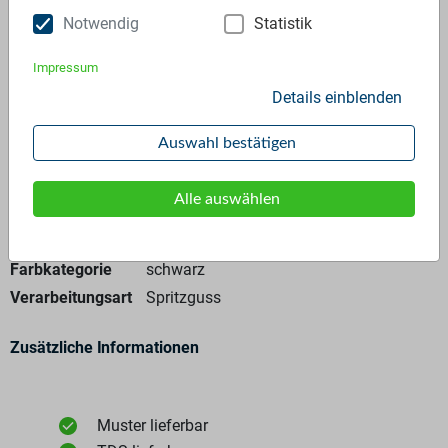
Anfrage stellen
Notwendig
Statistik
Impressum
Details einblenden
Auswahl bestätigen
Allgemeine Angaben
Alle auswählen
Materialtyp
Neuware
Polymer
ASA - 100%
Farbkategorie
schwarz
Verarbeitungsart
Spritzguss
Zusätzliche Informationen
Muster lieferbar