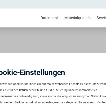
Datenbank
Materialqualität
Servi
-HD+PP+PET grau bunt
ookie-Einstellungen
 Agglomerat
151
verwenden Cookies, um Ihnen ein optimales Webseiten-Erlebnis zu bieten. Dazu zäh
ügbar ab:
Sofort
es, die für den Betrieb der Seite und für die Steuerung unserer kommerziellen
uenz:
Auf Anfrage
rnehmensziele notwendig sind, sowie solche, die lediglich zu anonymen Statistikzw
ge:
Auf Anfrage
tzt werden. Sie können selbst entscheiden, welche Kategorien Sie zulassen möchten