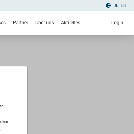
DE
EN
ces
Partner
Über uns
Aktuelles
Login
len
ecken
.