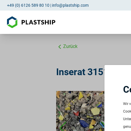
+49 (0) 6126 589 80 10
|
info@plastship.com
Zurück
Inserat 3151: PE
C
PO
ID:
3
Wir 
Verf
Cooki
Freq
Unte
Men
genu