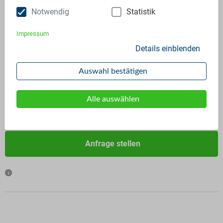
Notwendig
Statistik
Impressum
Details einblenden
ID:
3242
Verfügbar ab:
Sofort
Auswahl bestätigen
Frequenz:
Auf Anfrage
Menge:
Auf Anfrage
Alle auswählen
Preis:
Auf Anfrage
Anfrage stellen