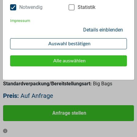
Notwendig
Statistik
Impressum
Details einblenden
PP gray
Auswahl bestätigen
ID:
3292
Verfügbar ab:
Sofort
Alle auswählen
Frequenz:
Auf Anfrage
Menge:
Auf Anfrage
Standardverpackung/Bereitstellungsart:
Big Bags
Preis:
Auf Anfrage
Anfrage stellen