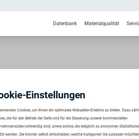
Datenbank
Materialqualität
Servi
66 GF30 schwarz
ookie-Einstellungen
rz / PA66 GF30 2016
verwenden Cookies, um Ihnen ein optimales Webseiten-Erlebnis zu bieten. Dazu zäh
es, die für den Betrieb der Seite und für die Steuerung unserer kommerziellen
rnehmensziele notwendig sind, sowie solche, die lediglich zu anonymen Statistikzw
tzt werden. Sie können selbst entscheiden, welche Kategorien Sie zulassen möchten