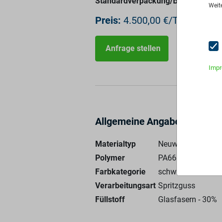
Standardverpackung/Bereitstellung
Weit
Preis:
4.500,00 €/T
Anfrage stellen
Imp
Allgemeine Angaben
Materialtyp
Neuware
Polymer
PA66 - 100%
Farbkategorie
schwarz
Verarbeitungsart
Spritzguss
Füllstoff
Glasfasern
-
30
%