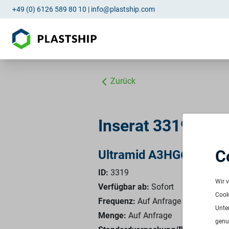
+49 (0) 6126 589 80 10
|
info@plastship.com
Zurück
Inserat 3319: PA
C
Ultramid A3HG6 Schwa
ID:
3319
Wir 
Verfügbar ab:
Sofort
Cooki
Frequenz:
Auf Anfrage
Unte
Menge:
Auf Anfrage
genu