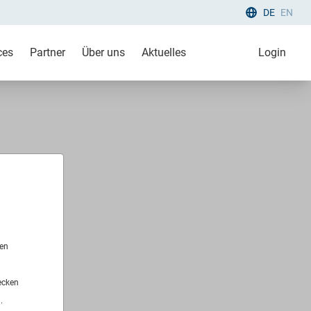
DE
EN
ces
Partner
Über uns
Aktuelles
Login
len
ecken
.