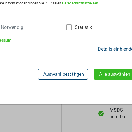
sart:
25kg-Säcke
ere Informationen finden Sie in unseren
Datenschutzhinweisen
.
Notwendig
Statistik
ressum
Details einblend
Zusätzliche Inf
Auswahl bestätigen
Alle auswählen
Muster
lieferbar
MSDS
lieferbar