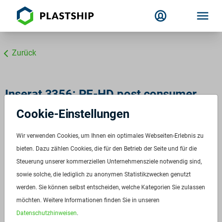
Zurück
Inserat 3356: PE-HD post consumer
bunt
Cookie-Einstellungen
PE Mahlgut
Wir verwenden Cookies, um Ihnen ein optimales Webseiten-Erlebnis zu
ID:
3356
bieten. Dazu zählen Cookies, die für den Betrieb der Seite und für die
Verfügbar ab:
Sofort
Steuerung unserer kommerziellen Unternehmensziele notwendig sind,
sowie solche, die lediglich zu anonymen Statistikzwecken genutzt
Frequenz:
Auf Anfrage
werden. Sie können selbst entscheiden, welche Kategorien Sie zulassen
Menge:
Auf Anfrage
möchten. Weitere Informationen finden Sie in unseren
Preis:
Auf Anfrage
Datenschutzhinweisen
.