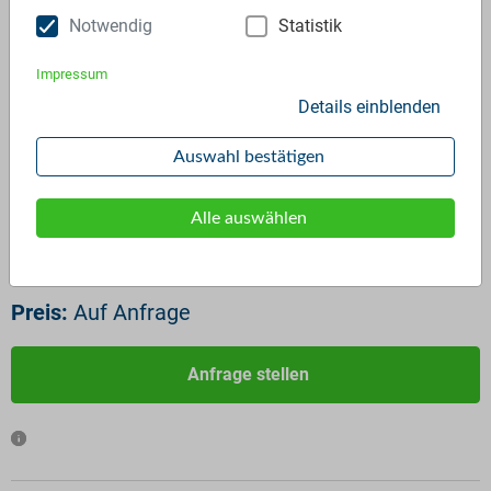
Notwendig
Statistik
Impressum
Details einblenden
LDPE Regranulat
Auswahl bestätigen
ID:
3358
Verfügbar ab:
Sofort
Alle auswählen
Frequenz:
Auf Anfrage
Menge:
Auf Anfrage
Preis:
Auf Anfrage
Anfrage stellen