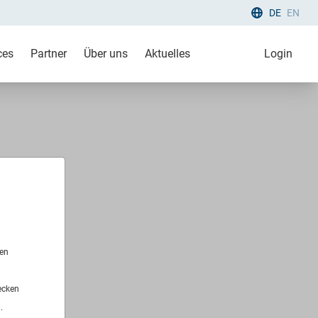
DE
EN
ces
Partner
Über uns
Aktuelles
Login
len
ecken
.