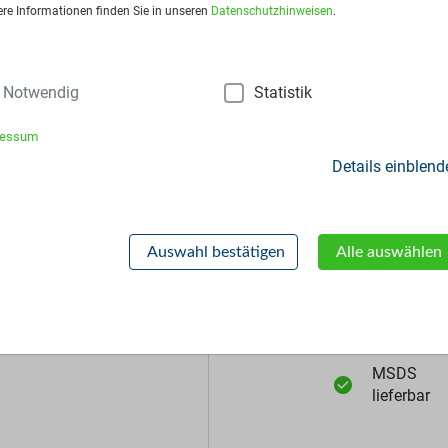
sart:
25kg-Säcke
ere Informationen finden Sie in unseren
Datenschutzhinweisen
.
Notwendig
Statistik
ressum
Details einblend
Zusätzliche Inf
Auswahl bestätigen
Alle auswählen
null%
Muster
lieferbar
MSDS
lieferbar