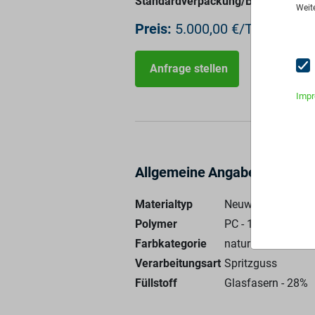
Standardverpackung/Bereitstellung
Weit
Preis:
5.000,00 €/T
Anfrage stellen
Imp
Allgemeine Angaben
Materialtyp
Neuware
Polymer
PC - 100%
null - 
Farbkategorie
natur
Verarbeitungsart
Spritzguss
Füllstoff
Glasfasern
-
28
%