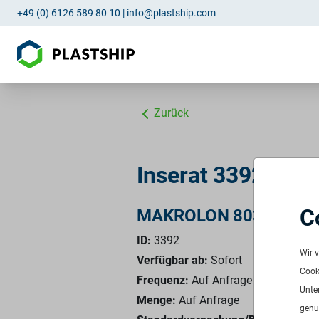
+49 (0) 6126 589 80 10
|
info@plastship.com
Zurück
Inserat 3392: PC
C
MAKROLON 8035 NATU
ID:
3392
Wir 
Verfügbar ab:
Sofort
Cooki
Frequenz:
Auf Anfrage
Unte
Menge:
Auf Anfrage
genu