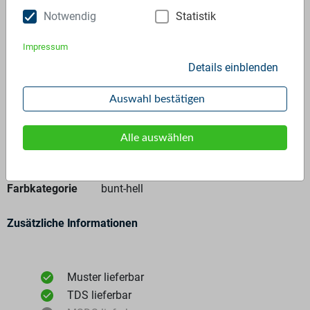
Anfrage stellen
Notwendig
Statistik
Impressum
Details einblenden
Auswahl bestätigen
Allgemeine Angaben
Alle auswählen
Materialtyp
Regranulat
Polymer
PE-LD - 100%
Farbkategorie
bunt-hell
Zusätzliche Informationen
Muster lieferbar
TDS lieferbar