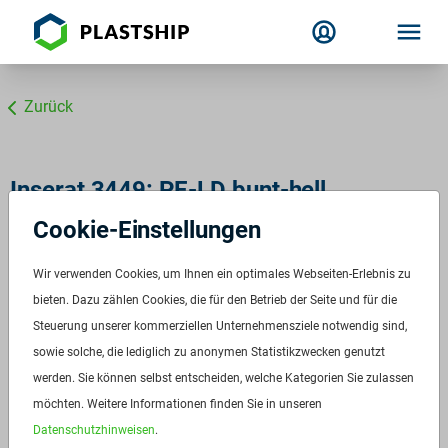
Zurück
Inserat 3449: PE-LD bunt-hell
Cookie-Einstellungen
ID:
3449
Verfügbar ab:
Sofort
Wir verwenden Cookies, um Ihnen ein optimales Webseiten-Erlebnis zu
Frequenz:
bieten. Dazu zählen Cookies, die für den Betrieb der Seite und für die
Auf Anfrage
Steuerung unserer kommerziellen Unternehmensziele notwendig sind,
Menge:
Auf Anfrage
sowie solche, die lediglich zu anonymen Statistikzwecken genutzt
Standardverpackung/Bereitstellungsart:
Big Bags
werden. Sie können selbst entscheiden, welche Kategorien Sie zulassen
Preis:
Auf Anfrage
möchten. Weitere Informationen finden Sie in unseren
Datenschutzhinweisen
.