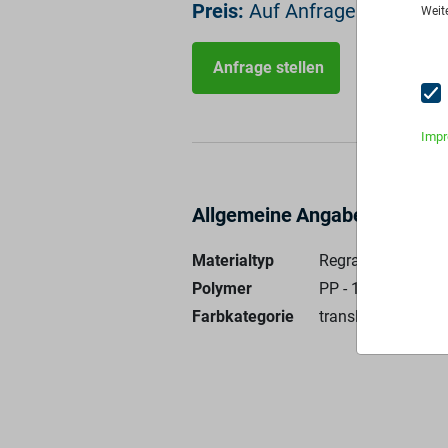
Preis:
Auf Anfrage
Weit
Anfrage stellen
Imp
Allgemeine Angaben
Materialtyp
Regranulat
Polymer
PP - 100%
Farbkategorie
transluzent