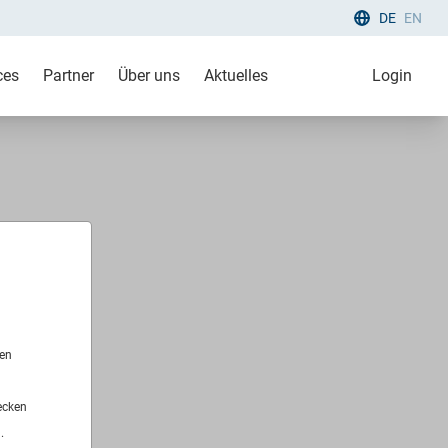
DE
EN
ces
Partner
Über uns
Aktuelles
Login
len
ecken
.