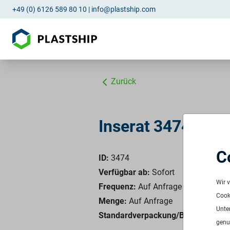
+49 (0) 6126 589 80 10
|
info@plastship.com
Zurück
Inserat 3474: PP 
C
ID:
3474
Verfügbar ab:
Sofort
Wir 
Frequenz:
Auf Anfrage
Cooki
Menge:
Auf Anfrage
Unte
Standardverpackung/Bereitstellung
genu