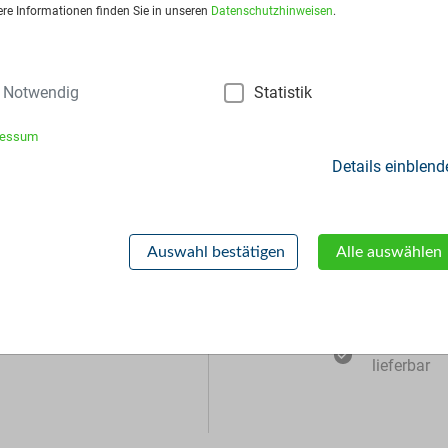
ere Informationen finden Sie in unseren
Datenschutzhinweisen
.
Notwendig
Statistik
ressum
Details einblend
Zusätzliche Inf
Auswahl bestätigen
Alle auswählen
Muster
lieferbar
MSDS
lieferbar