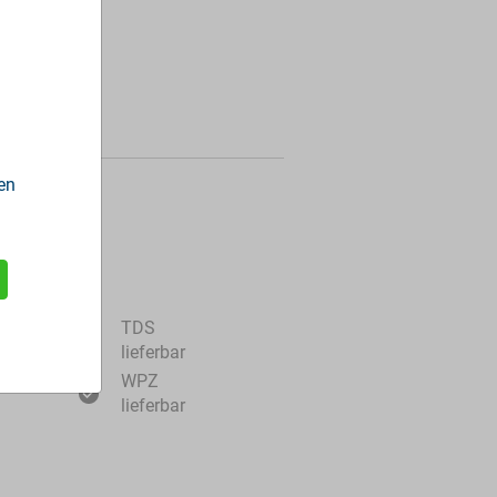
en
ormationen
TDS
lieferbar
WPZ
lieferbar