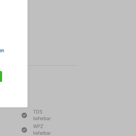
en
ormationen
TDS
lieferbar
WPZ
lieferbar