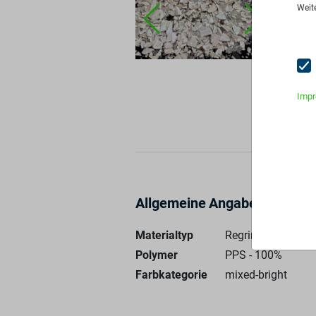
Men
Weit
Stan
Pre
An
Imp
Allgemeine Angaben
Materialtyp
Regrind
Polymer
PPS - 100%
Farbkategorie
mixed-bright