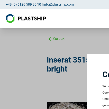
+49 (0) 6126 589 80 10
|
info@plastship.com
Zurück
Inserat 3515: PP
bright
C
GP
Wir 
ID:
3
Cooki
Verf
Unte
Freq
genu