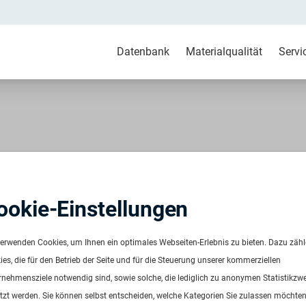
Datenbank
Materialqualität
Servi
S post consumer mixed-
ookie-Einstellungen
PS mixed-bright
verwenden Cookies, um Ihnen ein optimales Webseiten-Erlebnis zu bieten. Dazu zäh
515
es, die für den Betrieb der Seite und für die Steuerung unserer kommerziellen
ügbar ab:
Sofort
rnehmensziele notwendig sind, sowie solche, die lediglich zu anonymen Statistikzw
uenz:
Auf Anfrage
tzt werden. Sie können selbst entscheiden, welche Kategorien Sie zulassen möchten