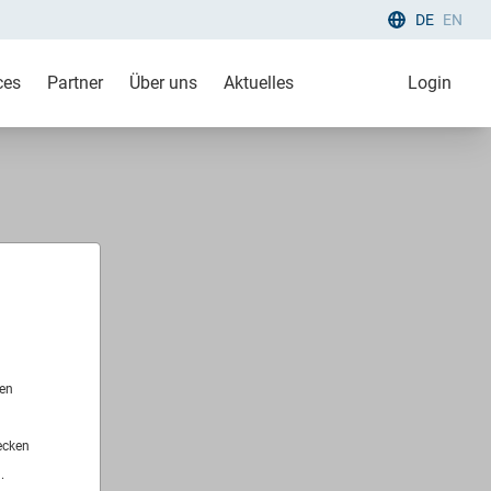
DE
EN
ces
Partner
Über uns
Aktuelles
Login
len
ecken
.