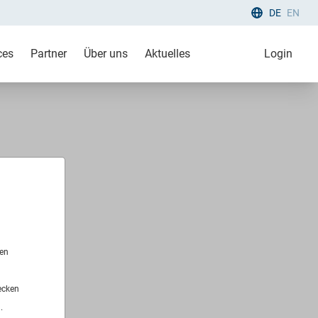
DE
EN
ces
Partner
Über uns
Aktuelles
Login
len
ecken
.