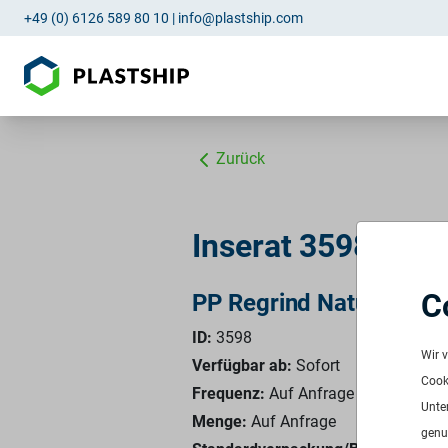
+49 (0) 6126 589 80 10
|
info@plastship.com
Zurück
Inserat 3598: PP
C
PP Regrind Natur
ID:
3598
Wir 
Verfügbar ab:
Sofort
Cooki
Frequenz:
Auf Anfrage
Unte
Menge:
Auf Anfrage
genu