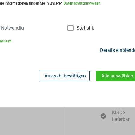
sart:
Big Bags
ere Informationen finden Sie in unseren
Datenschutzhinweisen
.
Notwendig
Statistik
ressum
Details einblend
Zusätzliche Inf
Auswahl bestätigen
Alle auswählen
Muster
lieferbar
MSDS
lieferbar