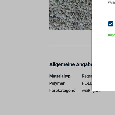
Weit
An
Imp
Allgemeine Angaben
Materialtyp
Regranulat
Polymer
PE-LD - 100%
Farbkategorie
weiß, grau