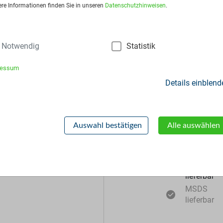
ere Informationen finden Sie in unseren
Datenschutzhinweisen
.
frage stellen
Notwendig
Statistik
ressum
Details einblend
Zusätzliche Inf
Auswahl bestätigen
Alle auswählen
Muster
lieferbar
MSDS
lieferbar