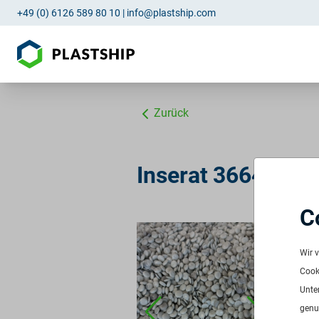
+49 (0) 6126 589 80 10
|
info@plastship.com
Zurück
Inserat 3664: PE-
C
ID:
3
Verf
Wir 
Freq
Cooki
Men
Unte
Pre
genu