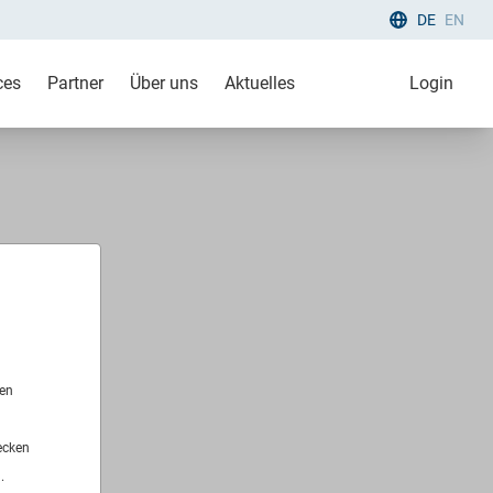
DE
EN
ces
Partner
Über uns
Aktuelles
Login
len
ecken
.