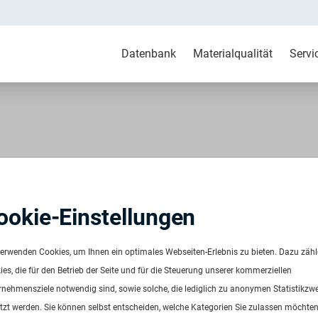
Datenbank
Materialqualität
Servi
LD weiß grau
ookie-Einstellungen
664
ügbar ab:
Sofort
verwenden Cookies, um Ihnen ein optimales Webseiten-Erlebnis zu bieten. Dazu zäh
uenz:
Auf Anfrage
es, die für den Betrieb der Seite und für die Steuerung unserer kommerziellen
ge:
Auf Anfrage
rnehmensziele notwendig sind, sowie solche, die lediglich zu anonymen Statistikzw
is:
Auf Anfrage
tzt werden. Sie können selbst entscheiden, welche Kategorien Sie zulassen möchten